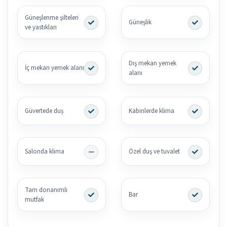
Güneşlenme şilteleri
Güneşlik
ve yastıkları
Dış mekan yemek
İç mekan yemek alanı
alanı
Güvertede duş
Kabinlerde klima
Salonda klima
Özel duş ve tuvalet
Tam donanımlı
Bar
mutfak