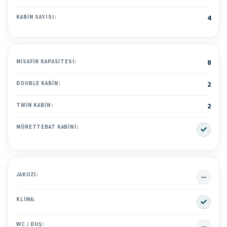
KABIN SAYISI:
4
MISAFIR KAPASITESI:
8
DOUBLE KABIN:
2
TWIN KABIN:
2
Yes
MÜRETTEBAT KABINI:
No
JAKUZI:
Yes
KLIMA:
No
WC / DUŞ: