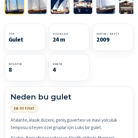
TIP
UZUNLUK
YAPIM / REFIT
Gulet
24 m
2009
MISAFIR
KABIN
8
4
Neden bu gulet
EN İYI FIYAT
Atalante, klasik düzeni, geniş güvertesi ve mavi yolculuk
temposu isteyen özel gruplar için Lüks bir gulet.