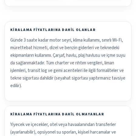
KIRALAMA FIYATLARINA DAHIL OLANLAR
Günde 3 saate kadar motor seyri, klima kullanımı, sınırlı Wi-Fi,
mürettebat hizmeti, dizel ve benzin giderleri ve teknedeki
ekipmanların kullanımı. Çarşaf, havlu, plaj havlusu ve içme suyu
da sağlanmaktadır. Tüm charter ve rıhtım vergileri, liman
işlemleri, transit log ve gemi acenteleri ile ilgili formaliteler ve
tekne sigortası dahildir (seyahat sigortası yaptırmanız tavsiye
edilir).
KIRALAMA FIYATLARINA DAHIL OLMAYANLAR
Yiyecek ve içecekler, otel veya havaalanından transferler
(ayarlanabilir), opsiyonel su sporları, kişisel harcamalar ve