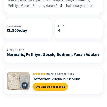
4 kabin, 8 misafir kapasitesi ve 4 kişilik ekibiyle Marmaris,
Fethiye, Göcek, Bodrum, Yunan Adaları hattında iyi oturur.
EKIP
BAŞLANGIÇ
4
€1.800/day
ÇIKIŞ / ROTA
Marmaris, Fethiye, Göcek, Bodrum, Yunan Adaları
MISAFIR DEFTERINDEN
Defterden küçük bir bölüm
Uygunluğu kontrol et