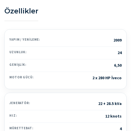
Özellikler
YAPIM / YENILEME:
2009
UZUNLUK:
24
GENIŞLIK:
6,50
MOTOR GÜCÜ:
2 x 280 HP İveco
JENERATÖR:
22 + 28.5 kVa
HIZ:
12 knots
MÜRETTEBAT:
4