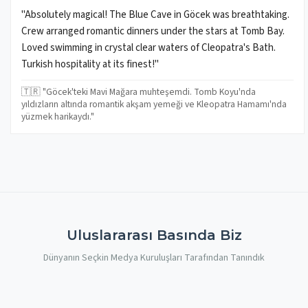
"Absolutely magical! The Blue Cave in Göcek was breathtaking.
Crew arranged romantic dinners under the stars at Tomb Bay.
Loved swimming in crystal clear waters of Cleopatra's Bath.
Turkish hospitality at its finest!"
🇹🇷 "Göcek'teki Mavi Mağara muhteşemdi. Tomb Koyu'nda
yıldızların altında romantik akşam yemeği ve Kleopatra Hamamı'nda
yüzmek harikaydı."
Uluslararası Basında Biz
Dünyanın Seçkin Medya Kuruluşları Tarafından Tanındık