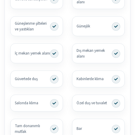
alanı
Güneşlenme şilteleri
Güneşlik
ve yastıkları
Dış mekan yemek
İç mekan yemek alanı
alanı
Güvertede duş
Kabinlerde klima
Salonda klima
Özel duş ve tuvalet
Tam donanımlı
Bar
mutfak