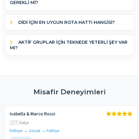
GEREKLİ Mİ?
DIDI IÇIN EN UYGUN ROTA HATTI HANGISI?
AKTIF GRUPLAR IÇIN TEKNEDE YETERLI ŞEY VAR
MI?
Misafir Deneyimleri
Isabella & Marco Rossi
🇮🇹 İtalya
Fethiye → Göcek → Fethiye