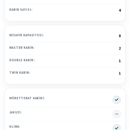
KABIN SAYISI:
4
MISAFIR KAPASITESI:
8
MASTER KABIN:
2
DOUBLE KABIN:
1
TWIN KABIN:
1
Yes
MÜRETTEBAT KABINI:
No
JAKUZI:
Yes
KLIMA: