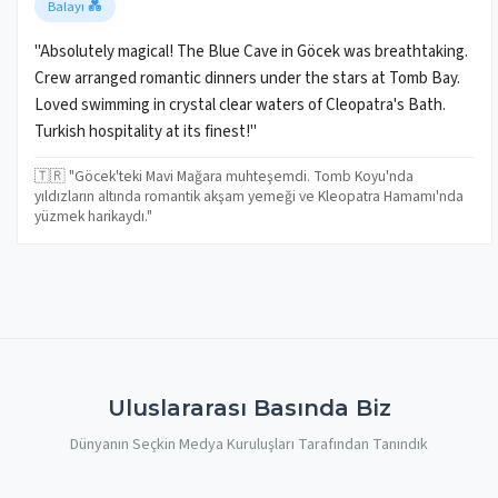
Balayı 💑
"Absolutely magical! The Blue Cave in Göcek was breathtaking.
Crew arranged romantic dinners under the stars at Tomb Bay.
Loved swimming in crystal clear waters of Cleopatra's Bath.
Turkish hospitality at its finest!"
🇹🇷 "Göcek'teki Mavi Mağara muhteşemdi. Tomb Koyu'nda
yıldızların altında romantik akşam yemeği ve Kleopatra Hamamı'nda
yüzmek harikaydı."
Uluslararası Basında Biz
Dünyanın Seçkin Medya Kuruluşları Tarafından Tanındık