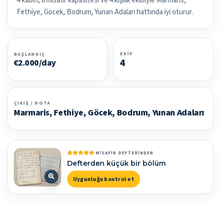
4 kabin, 8 misafir kapasitesi ve 4 kişilik ekibiyle Marmaris,
Fethiye, Göcek, Bodrum, Yunan Adaları hattında iyi oturur.
EKIP
BAŞLANGIÇ
4
€2.000/day
ÇIKIŞ / ROTA
Marmaris, Fethiye, Göcek, Bodrum, Yunan Adaları
MISAFIR DEFTERINDEN
Defterden küçük bir bölüm
Uygunluğu kontrol et