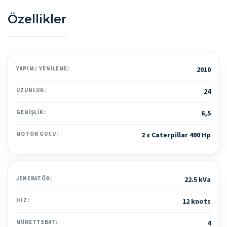
Özellikler
YAPIM / YENILEME:
2010
UZUNLUK:
24
GENIŞLIK:
6,5
MOTOR GÜCÜ:
2 x Caterpillar 490 Hp
JENERATÖR:
22.5 kVa
HIZ:
12 knots
MÜRETTEBAT:
4