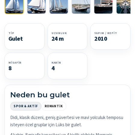
TIP
UZUNLUK
YAPIM / REFIT
Gulet
24 m
2010
MISAFIR
KABIN
8
4
Neden bu gulet
SPOR & AKTIF
ROMANTIK
Didi, klasik düzeni, geniş güvertesi ve mavi yolculuk temposu
isteyen özel gruplar için Lüks bir gulet.