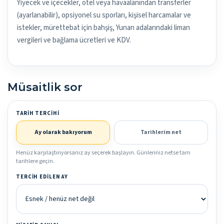
Yiyecek ve içecekler, otel veya havaalanından transferler
(ayarlanabilir), opsiyonel su sporları, kişisel harcamalar ve
istekler, mürettebat için bahşiş, Yunan adalarındaki liman
vergileri ve bağlama ücretleri ve KDV.
Müsaitlik sor
TARIH TERCIHI
Ay olarak bakıyorum
Tarihlerim net
Henüz karşılaştırıyorsanız ay seçerek başlayın. Günleriniz netse tam
tarihlere geçin.
TERCIH EDILEN AY