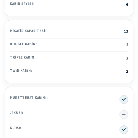
KABIN SAYISI:
6
MISAFIR KAPASITESI:
12
DOUBLE KABIN:
2
TRIPLE KABIN:
2
TWIN KABIN:
2
Yes
MÜRETTEBAT KABINI:
No
JAKUZI:
Yes
KLIMA: