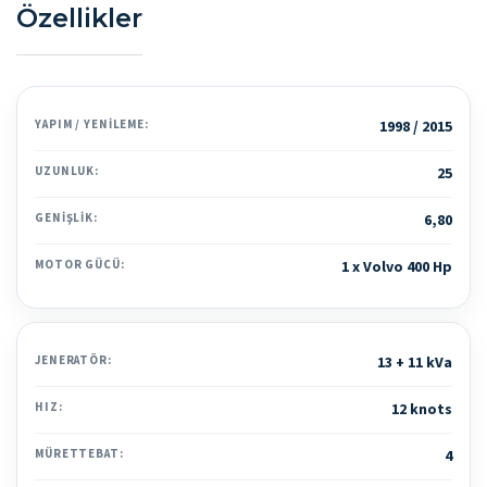
Özellikler
YAPIM / YENILEME:
1998 / 2015
UZUNLUK:
25
GENIŞLIK:
6,80
MOTOR GÜCÜ:
1 x Volvo 400 Hp
JENERATÖR:
13 + 11 kVa
HIZ:
12 knots
MÜRETTEBAT:
4