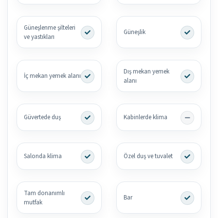
Güneşlenme şilteleri
Güneşlik
ve yastıkları
Dış mekan yemek
İç mekan yemek alanı
alanı
Güvertede duş
Kabinlerde klima
Salonda klima
Özel duş ve tuvalet
Tam donanımlı
Bar
mutfak