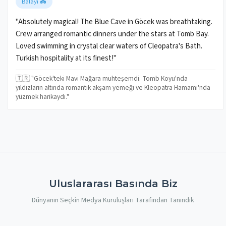
Balayı 💑
"Absolutely magical! The Blue Cave in Göcek was breathtaking.
Crew arranged romantic dinners under the stars at Tomb Bay.
Loved swimming in crystal clear waters of Cleopatra's Bath.
Turkish hospitality at its finest!"
🇹🇷 "Göcek'teki Mavi Mağara muhteşemdi. Tomb Koyu'nda
yıldızların altında romantik akşam yemeği ve Kleopatra Hamamı'nda
yüzmek harikaydı."
Uluslararası Basında Biz
Dünyanın Seçkin Medya Kuruluşları Tarafından Tanındık