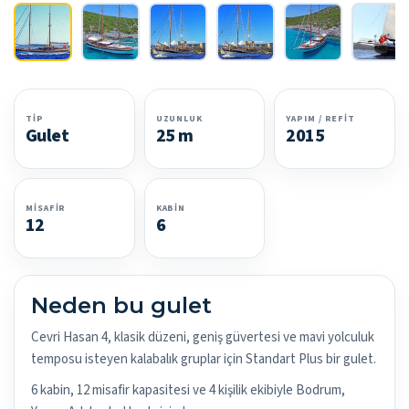
TIP
UZUNLUK
YAPIM / REFIT
Gulet
25 m
2015
MISAFIR
KABIN
12
6
Neden bu gulet
Cevri Hasan 4, klasik düzeni, geniş güvertesi ve mavi yolculuk
temposu isteyen kalabalık gruplar için Standart Plus bir gulet.
6 kabin, 12 misafir kapasitesi ve 4 kişilik ekibiyle Bodrum,