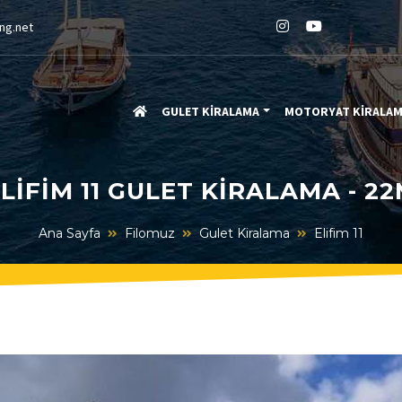
ng.net
GULET KİRALAMA
MOTORYAT KİRALA
LIFIM 11 GULET KIRALAMA - 2
Ana Sayfa
Filomuz
Gulet Kiralama
Elifim 11