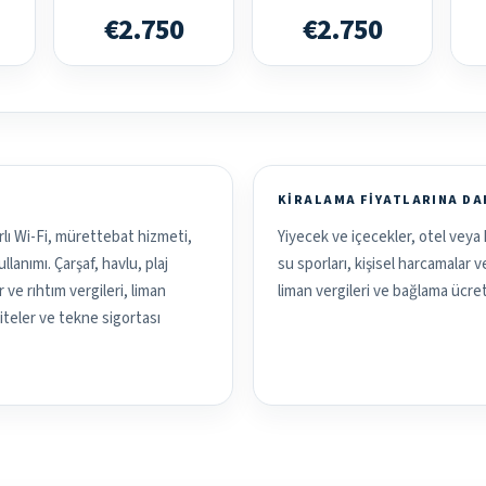
€2.750
€2.750
KIRALAMA FIYATLARINA D
rlı Wi-Fi, mürettebat hizmeti,
Yiyecek ve içecekler, otel veya 
lanımı. Çarşaf, havlu, plaj
su sporları, kişisel harcamalar 
ve rıhtım vergileri, liman
liman vergileri ve bağlama ücret
aliteler ve tekne sigortası