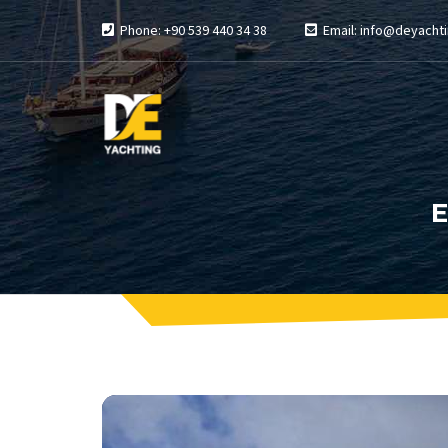
Phone: +90 539 440 34 38
Email: info@deyachti
E