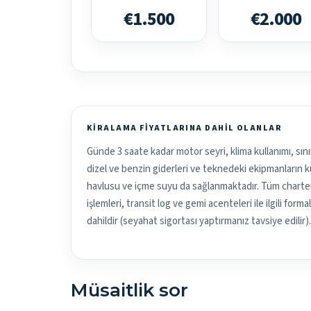
€1.500
€2.000
KIRALAMA FIYATLARINA DAHIL OLANLAR
Günde 3 saate kadar motor seyri, klima kullanımı, sını
dizel ve benzin giderleri ve teknedeki ekipmanların kul
havlusu ve içme suyu da sağlanmaktadır. Tüm charter 
işlemleri, transit log ve gemi acenteleri ile ilgili form
dahildir (seyahat sigortası yaptırmanız tavsiye edilir).
Müsaitlik sor