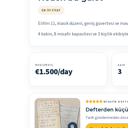
EN İYI FIYAT
Elifim 11, klasik düzeni, geniş güvertesi ve ma
4 kabin, 8 misafir kapasitesi ve 3 kişilik ekibiy
BAŞLANGIÇ
EKIP
€1.500/day
3
MISAFIR DEFT
Defterden küçü
Tarih göndermeden önce bi