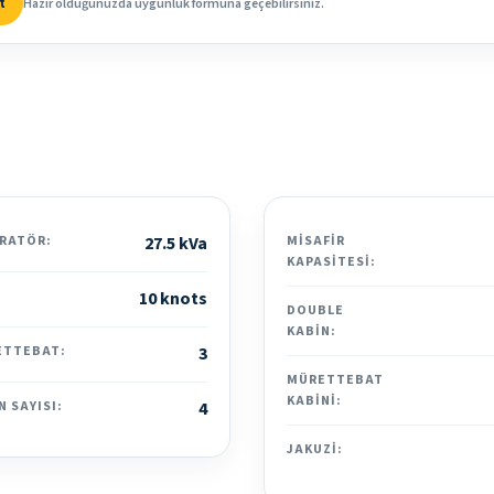
t
Hazır olduğunuzda uygunluk formuna geçebilirsiniz.
RATÖR:
27.5 kVa
MISAFIR
KAPASITESI:
10 knots
DOUBLE
KABIN:
ETTEBAT:
3
MÜRETTEBAT
KABINI:
N SAYISI:
4
JAKUZI: