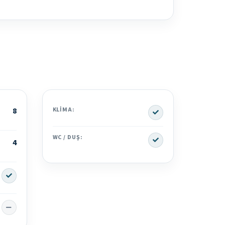
Yes
8
KLIMA:
Yes
WC / DUŞ:
4
Yes
No