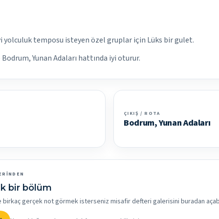
vi yolculuk temposu isteyen özel gruplar için Lüks bir gulet.
le Bodrum, Yunan Adaları hattında iyi oturur.
ÇIKIŞ / ROTA
Bodrum, Yunan Adaları
ERINDEN
k bir bölüm
rkaç gerçek not görmek isterseniz misafir defteri galerisini buradan açabil