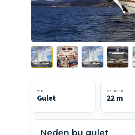
TIP
UZUNLUK
Gulet
22 m
Neden bu gulet