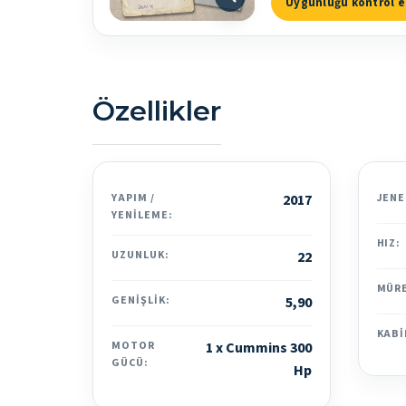
Uygunluğu kontrol e
Özellikler
YAPIM /
2017
JENE
YENILEME:
HIZ:
UZUNLUK:
22
MÜR
GENIŞLIK:
5,90
KABI
MOTOR
1 x Cummins 300
GÜCÜ:
Hp