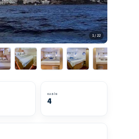
1 / 22
KABIN
4