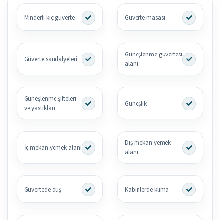
Minderli kıç güverte
Güverte masası
Güneşlenme güvertesi
Güverte sandalyeleri
alanı
Güneşlenme şilteleri
Güneşlik
ve yastıkları
Dış mekan yemek
İç mekan yemek alanı
alanı
Güvertede duş
Kabinlerde klima