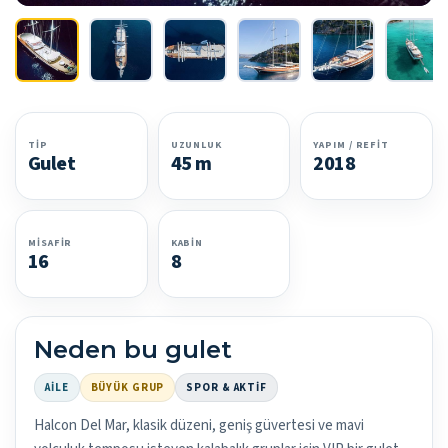
TIP
UZUNLUK
YAPIM / REFIT
Gulet
45 m
2018
MISAFIR
KABIN
16
8
Neden bu gulet
AILE
BÜYÜK GRUP
SPOR & AKTIF
Halcon Del Mar, klasik düzeni, geniş güvertesi ve mavi