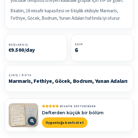
yolculuk temposu isteyen kalabalık gruplar için VIP bir gulet.
8 kabin, 16 misafir kapasitesi ve 6 kişilik ekibiyle Marmaris,
Fethiye, Göcek, Bodrum, Yunan Adaları hattında iyi oturur.
EKIP
BAŞLANGIÇ
6
€9.500/day
ÇIKIŞ / ROTA
Marmaris, Fethiye, Göcek, Bodrum, Yunan Adaları
MISAFIR DEFTERINDEN
Defterden küçük bir bölüm
Uygunluğu kontrol et