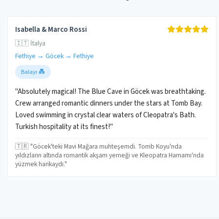
Isabella & Marco Rossi
🇮🇹 İtalya
Fethiye → Göcek → Fethiye
Balayı 💑
"Absolutely magical! The Blue Cave in Göcek was breathtaking.
Crew arranged romantic dinners under the stars at Tomb Bay.
Loved swimming in crystal clear waters of Cleopatra's Bath.
Turkish hospitality at its finest!"
🇹🇷 "Göcek'teki Mavi Mağara muhteşemdi. Tomb Koyu'nda
yıldızların altında romantik akşam yemeği ve Kleopatra Hamamı'nda
yüzmek harikaydı."