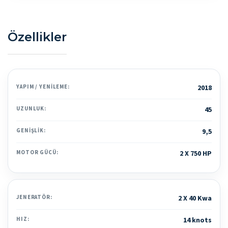
Özellikler
YAPIM / YENILEME:
2018
UZUNLUK:
45
GENIŞLIK:
9,5
MOTOR GÜCÜ:
2 X 750 HP
JENERATÖR:
2 X 40 Kwa
HIZ:
14 knots