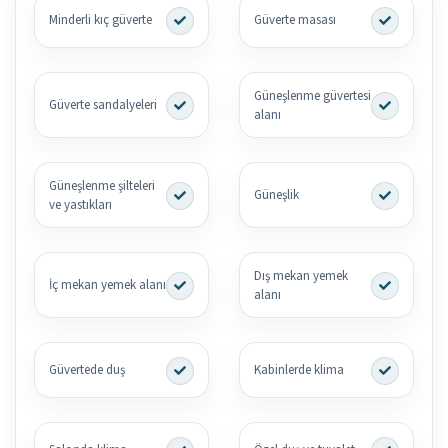
Minderli kıç güverte
Güverte masası
Güneşlenme güvertesi
Güverte sandalyeleri
alanı
Güneşlenme şilteleri
Güneşlik
ve yastıkları
Dış mekan yemek
İç mekan yemek alanı
alanı
Güvertede duş
Kabinlerde klima