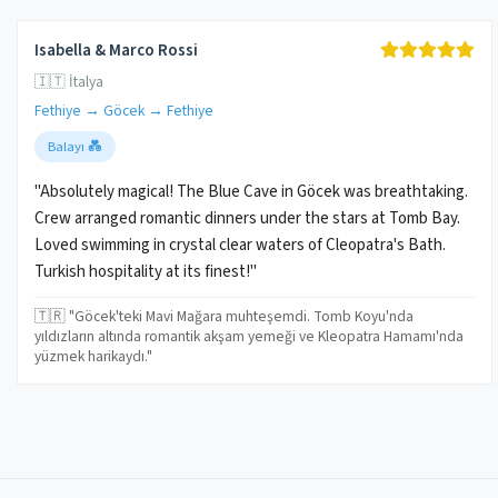
Isabella & Marco Rossi
🇮🇹 İtalya
Fethiye → Göcek → Fethiye
Balayı 💑
"Absolutely magical! The Blue Cave in Göcek was breathtaking.
Crew arranged romantic dinners under the stars at Tomb Bay.
Loved swimming in crystal clear waters of Cleopatra's Bath.
Turkish hospitality at its finest!"
🇹🇷 "Göcek'teki Mavi Mağara muhteşemdi. Tomb Koyu'nda
yıldızların altında romantik akşam yemeği ve Kleopatra Hamamı'nda
yüzmek harikaydı."