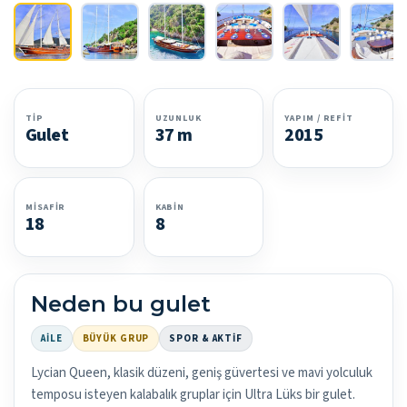
TIP
UZUNLUK
YAPIM / REFIT
Gulet
37 m
2015
MISAFIR
KABIN
18
8
Neden bu gulet
AILE
BÜYÜK GRUP
SPOR & AKTIF
Lycian Queen, klasik düzeni, geniş güvertesi ve mavi yolculuk
temposu isteyen kalabalık gruplar için Ultra Lüks bir gulet.