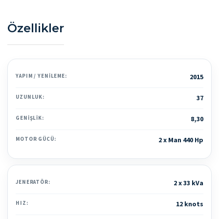
Özellikler
YAPIM / YENILEME:
2015
UZUNLUK:
37
GENIŞLIK:
8,30
MOTOR GÜCÜ:
2 x Man 440 Hp
JENERATÖR:
2 x 33 kVa
HIZ:
12 knots