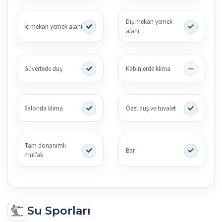
Dış mekan yemek
İç mekan yemek alanı
alanı
Güvertede duş
Kabinlerde klima
Salonda klima
Özel duş ve tuvalet
Tam donanımlı
Bar
mutfak
Su Sporları