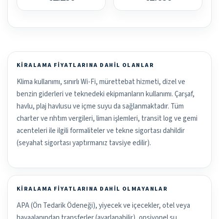
KIRALAMA FIYATLARINA DAHIL OLANLAR
Klima kullanımı, sınırlı Wi-Fi, mürettebat hizmeti, dizel ve
benzin giderleri ve teknedeki ekipmanların kullanımı. Çarşaf,
havlu, plaj havlusu ve içme suyu da sağlanmaktadır. Tüm
charter ve rıhtım vergileri, liman işlemleri, transit log ve gemi
acenteleri ile ilgili formaliteler ve tekne sigortası dahildir
(seyahat sigortası yaptırmanız tavsiye edilir).
KIRALAMA FIYATLARINA DAHIL OLMAYANLAR
APA (Ön Tedarik Ödeneği), yiyecek ve içecekler, otel veya
havaalanından transferler (ayarlanabilir), opsiyonel su