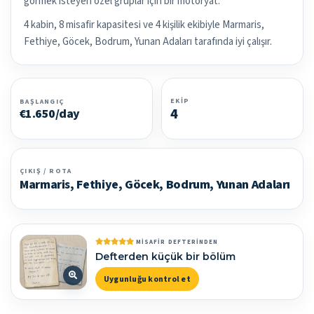
görmek isteyen özel gruplar için bir motoryat.
4 kabin, 8 misafir kapasitesi ve 4 kişilik ekibiyle Marmaris,
Fethiye, Göcek, Bodrum, Yunan Adaları tarafında iyi çalışır.
EKIP
BAŞLANGIÇ
4
€1.650/day
ÇIKIŞ / ROTA
Marmaris, Fethiye, Göcek, Bodrum, Yunan Adaları
MISAFIR DEFTERINDEN
Defterden küçük bir bölüm
Uygunluğu kontrol et