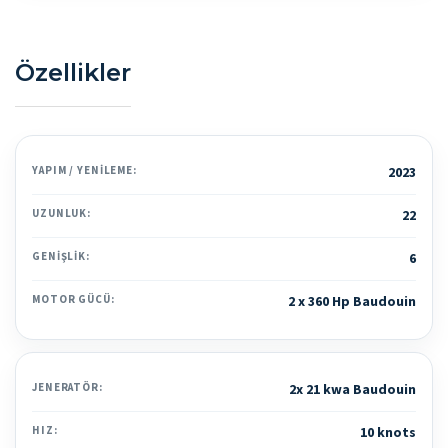
Özellikler
YAPIM / YENILEME:
2023
UZUNLUK:
22
GENIŞLIK:
6
MOTOR GÜCÜ:
2 x 360 Hp Baudouin
JENERATÖR:
2x 21 kwa Baudouin
HIZ:
10 knots