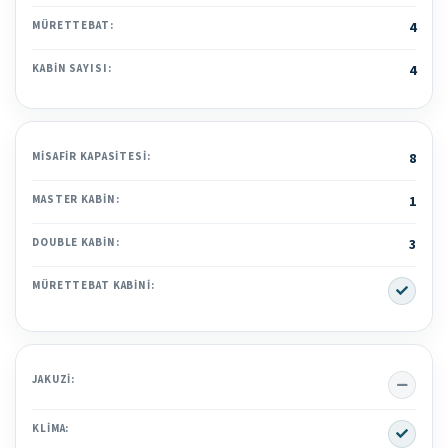
MÜRETTEBAT:
4
KABIN SAYISI:
4
MISAFIR KAPASITESI:
8
MASTER KABIN:
1
DOUBLE KABIN:
3
Yes
MÜRETTEBAT KABINI:
No
JAKUZI:
Yes
KLIMA: