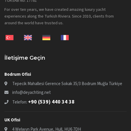
TÜRSAB No: 17781
For over ten years, we have created amazing luxury yacht
experiences along the Turkish Riviera. Since 2010, clients from
around the world have trusted us.
İletişime Geçin
Bodrum Ofisi
Tepecik Mahallesi Gerence Sokak 35/3 Bodrum Muğla Türkiye
info@deyachting.net
+90 (539) 440 34 38
Telefon:
UK Ofisi
4 Welwyn Park Avenue, Hull, HU6 7DH