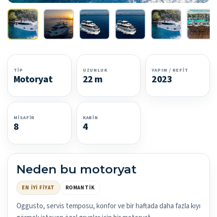
TIP
UZUNLUK
YAPIM / REFIT
Motoryat
22 m
2023
MISAFIR
KABIN
8
4
Neden bu motoryat
EN İYI FIYAT
ROMANTIK
Oggusto, servis temposu, konfor ve bir haftada daha fazla kıyı