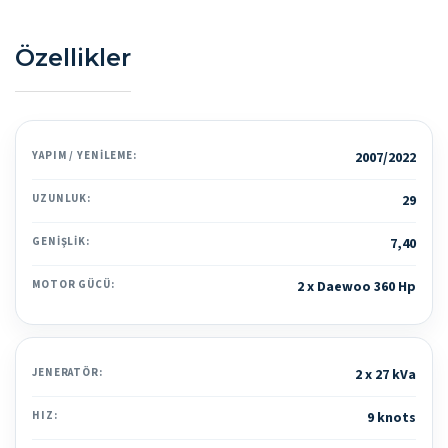
Özellikler
YAPIM / YENILEME:
2007/2022
UZUNLUK:
29
GENIŞLIK:
7,40
MOTOR GÜCÜ:
2 x Daewoo 360 Hp
JENERATÖR:
2 x 27 kVa
HIZ:
9 knots