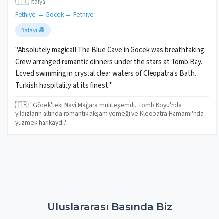
🇮🇹 İtalya
Fethiye → Göcek → Fethiye
Balayı 💑
"Absolutely magical! The Blue Cave in Göcek was breathtaking.
Crew arranged romantic dinners under the stars at Tomb Bay.
Loved swimming in crystal clear waters of Cleopatra's Bath.
Turkish hospitality at its finest!"
🇹🇷 "Göcek'teki Mavi Mağara muhteşemdi. Tomb Koyu'nda
yıldızların altında romantik akşam yemeği ve Kleopatra Hamamı'nda
yüzmek harikaydı."
Uluslararası Basında Biz