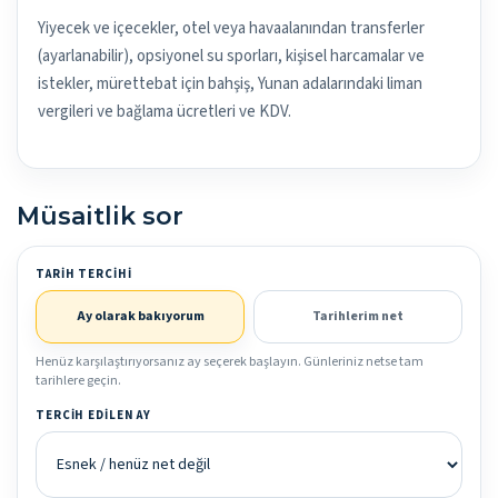
Yiyecek ve içecekler, otel veya havaalanından transferler
(ayarlanabilir), opsiyonel su sporları, kişisel harcamalar ve
istekler, mürettebat için bahşiş, Yunan adalarındaki liman
vergileri ve bağlama ücretleri ve KDV.
Müsaitlik sor
TARIH TERCIHI
Ay olarak bakıyorum
Tarihlerim net
Henüz karşılaştırıyorsanız ay seçerek başlayın. Günleriniz netse tam
tarihlere geçin.
TERCIH EDILEN AY