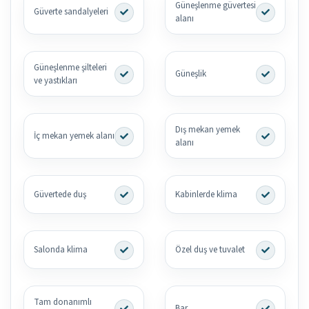
Güneşlenme güvertesi
Güverte sandalyeleri
alanı
Güneşlenme şilteleri
Güneşlik
ve yastıkları
Dış mekan yemek
İç mekan yemek alanı
alanı
Güvertede duş
Kabinlerde klima
Salonda klima
Özel duş ve tuvalet
Tam donanımlı
Bar