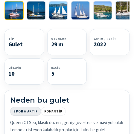
TIP
UZUNLUK
YAPIM / REFIT
Gulet
29 m
2022
MISAFIR
KABIN
10
5
Neden bu gulet
SPOR & AKTIF
ROMANTIK
Queen Of Sea, klasik düzeni, geniş güvertesi ve mavi yolculuk
temposu isteyen kalabalık gruplar için Lüks bir gulet.