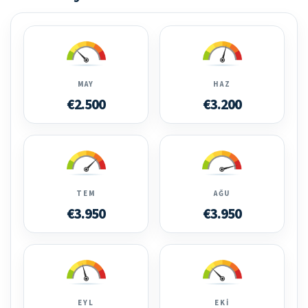
MAY
HAZ
€2.500
€3.200
TEM
AĞU
€3.950
€3.950
EYL
EKI