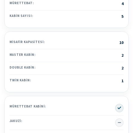
MÜRETTEBAT:
4
KABIN SAYISI:
5
MISAFIR KAPASITESI:
10
MASTER KABIN:
2
DOUBLE KABIN:
2
TWIN KABIN:
1
Yes
MÜRETTEBAT KABINI:
No
JAKUZI: