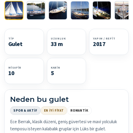
TIP
UZUNLUK
YAPIM / REFIT
Gulet
33 m
2017
MISAFIR
KABIN
10
5
Neden bu gulet
SPOR & AKTIF
EN İYI FIYAT
ROMANTIK
Ece Berrak, klasik düzeni, geniş güvertesi ve mavi yolculuk
temposu isteyen kalabalık gruplar için Lüks bir gulet.