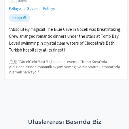
🇮🇹 İtalya
Fethiye → Göcek → Fethiye
Balayı 💑
"Absolutely magical! The Blue Cave in Göcek was breathtaking.
Crew arranged romantic dinners under the stars at Tomb Bay.
Loved swimming in crystal clear waters of Cleopatra's Bath.
Turkish hospitality at its finest!"
🇹🇷 "Göcek'teki Mavi Mağara muhteşemdi. Tomb Koyu'nda
yıldızların altında romantik akşam yemeği ve Kleopatra Hamamı'nda
yüzmek harikaydı."
Uluslararası Basında Biz