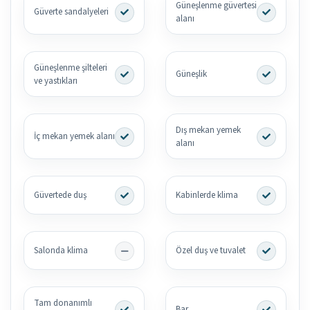
Güneşlenme güvertesi
Güverte sandalyeleri
alanı
Güneşlenme şilteleri
Güneşlik
ve yastıkları
Dış mekan yemek
İç mekan yemek alanı
alanı
Güvertede duş
Kabinlerde klima
Salonda klima
Özel duş ve tuvalet
Tam donanımlı
Bar