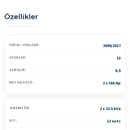
Özellikler
YAPIM / YENILEME:
2008/2017
UZUNLUK:
33
GENIŞLIK:
8,5
MOTOR GÜCÜ:
2 x 360 Hp
JENERATÖR:
2 x 22.5 kVa
HIZ:
12 nots