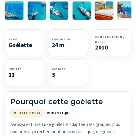
CONSTRUCTION /
TYPE
LONGUEUR
REFIT
Goélette
24 m
2010
INVITÉS
CABINES
11
5
Pourquoi cette goélette
MEILLEUR PRIX
ROMANTIQUE
Avrasya est une Luxe goélette adaptée à les groupes plus
nombreux qui recherchent un plan classique, de grands