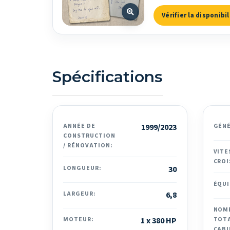
Vérifier la disponibil
Spécifications
ANNÉE DE
1999/2023
GÉN
CONSTRUCTION
/ RÉNOVATION:
VITE
CROI
LONGUEUR:
30
ÉQUI
LARGEUR:
6,8
NOM
MOTEUR:
1 x 380 HP
TOTA
CABI