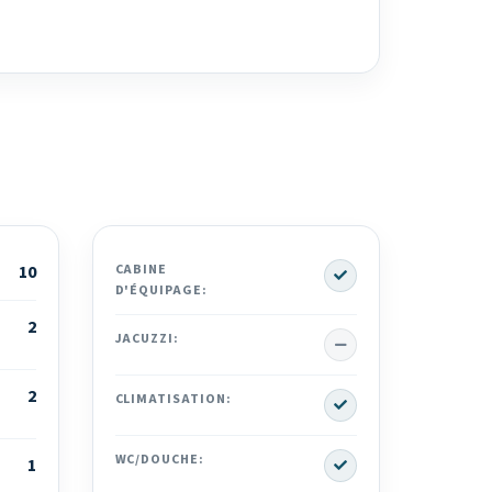
Yes
10
CABINE
D'ÉQUIPAGE:
2
No
JACUZZI:
2
Yes
CLIMATISATION:
Yes
WC/DOUCHE:
1