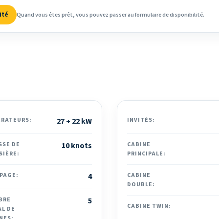
ité
Quand vous êtes prêt, vous pouvez passer au formulaire de disponibilité.
ÉRATEURS:
27 + 22 kW
INVITÉS:
SSE DE
10 knots
CABINE
SIÈRE:
PRINCIPALE:
PAGE:
4
CABINE
DOUBLE:
BRE
5
CABINE TWIN:
L DE
NES: