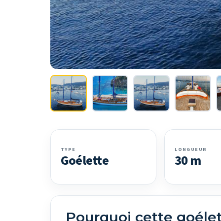
TYPE
LONGUEUR
Goélette
30 m
Pourquoi cette goéle