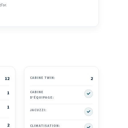
d’or.
12
CABINE TWIN:
2
Yes
1
CABINE
D'ÉQUIPAGE:
1
Yes
JACUZZI:
2
Yes
CLIMATISATION: