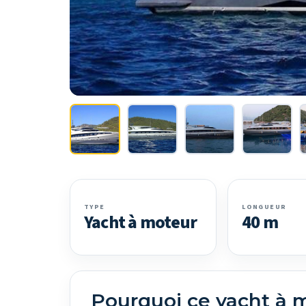
TYPE
LONGUEUR
Yacht à moteur
40 m
Pourquoi ce yacht à 