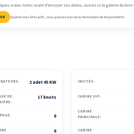
lques vraies notes avant d’envoyer vos dates, ouvrez ici la galerie du livre 
ité
Quand vous êtes prêt, vous pouvez passer au formulaire de disponibilité.
ÉRATEURS:
2 adet 45 KW
INVITÉS:
SSE DE
17 knots
CABINE VIP:
SIÈRE:
CABINE
PAGE:
6
PRINCIPALE:
BRE
6
CABINE