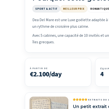
SPORT & ACTIF
MEILLEUR PRIX
ROMANTIQU
Dea Del Mare est une Luxe goélette adaptée à 
un rythme de croisière plus calme.
Avec 5 cabines, une capacité de 10 invités et 
îles grecques.
À PARTIR DE
ÉQUI
€2.100/day
4
EXTRAITS DU 
Un petit extrait 