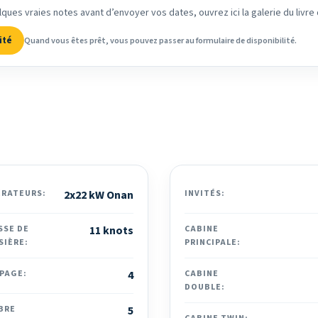
lques vraies notes avant d’envoyer vos dates, ouvrez ici la galerie du livre 
ité
Quand vous êtes prêt, vous pouvez passer au formulaire de disponibilité.
ÉRATEURS:
2x22 kW Onan
INVITÉS:
SSE DE
11 knots
CABINE
SIÈRE:
PRINCIPALE:
PAGE:
4
CABINE
DOUBLE:
BRE
5