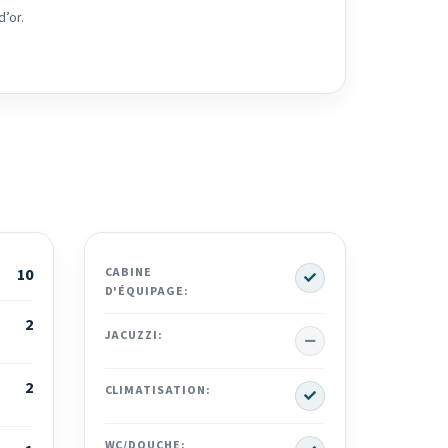
d’or.
Yes
10
CABINE
D'ÉQUIPAGE:
2
No
JACUZZI:
2
Yes
CLIMATISATION:
Yes
WC/DOUCHE: