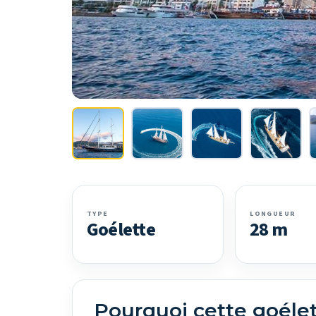
TYPE
LONGUEUR
Goélette
28 m
Pourquoi cette goéle