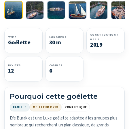
CONSTRUCTION /
TYPE
LONGUEUR
REFIT
Goélette
30 m
2019
INVITÉS
CABINES
12
6
Pourquoi cette goélette
FAMILLE
MEILLEUR PRIX
ROMANTIQUE
Efe Burak est une Luxe goélette adaptée à les groupes plus
nombreux qui recherchent un plan classique, de grands