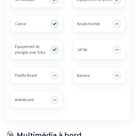
Canoë
Bouée tractée
Équipement de
Jet Ski
plongée avec tuba
Paddle Board
Banana
Wakeboard
Multimédia à bord