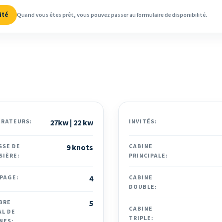
ité
Quand vous êtes prêt, vous pouvez passer au formulaire de disponibilité.
ÉRATEURS:
27kw | 22 kw
INVITÉS:
SSE DE
9 knots
CABINE
SIÈRE:
PRINCIPALE:
PAGE:
4
CABINE
DOUBLE:
BRE
5
CABINE
L DE
TRIPLE:
NES: