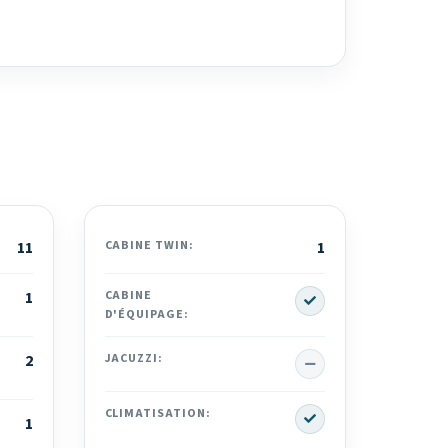
11
CABINE TWIN:
1
Yes
1
CABINE
D'ÉQUIPAGE:
No
2
JACUZZI:
Yes
CLIMATISATION:
1