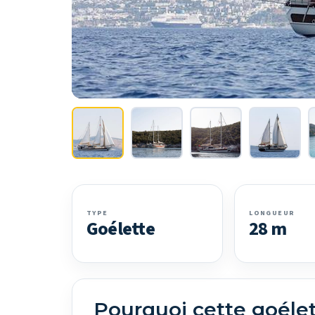
TYPE
LONGUEUR
Goélette
28 m
Pourquoi cette goéle