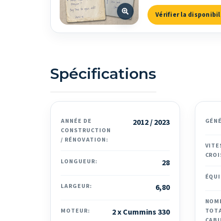
Vérifier la disponibil
Spécifications
ANNÉE DE
2012 / 2023
GÉN
CONSTRUCTION
/ RÉNOVATION:
VITE
CROI
LONGUEUR:
28
ÉQUI
LARGEUR:
6,80
NOM
MOTEUR:
2 x Cummins 330
TOTA
CABI