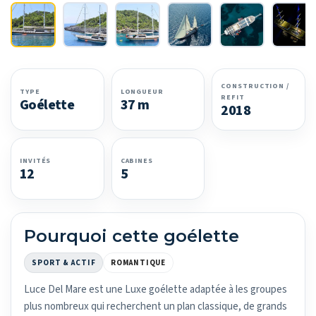
CONSTRUCTION /
TYPE
LONGUEUR
REFIT
Goélette
37 m
2018
INVITÉS
CABINES
12
5
Pourquoi cette goélette
SPORT & ACTIF
ROMANTIQUE
Luce Del Mare est une Luxe goélette adaptée à les groupes
plus nombreux qui recherchent un plan classique, de grands