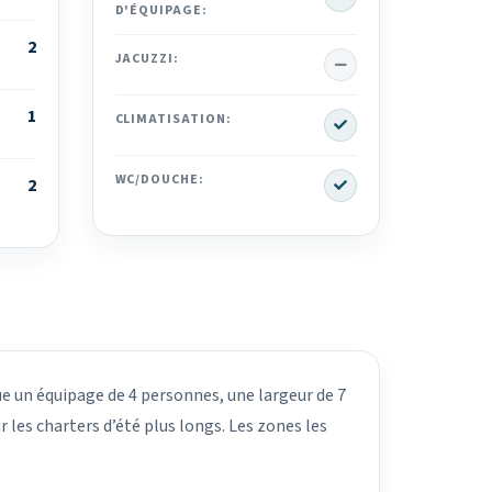
D'ÉQUIPAGE:
2
No
JACUZZI:
1
Yes
CLIMATISATION:
Yes
WC/DOUCHE:
2
ue un équipage de 4 personnes, une largeur de 7
 les charters d’été plus longs. Les zones les