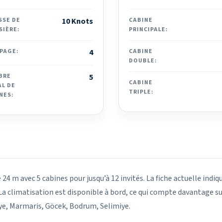
SSE DE
10 Knots
CABINE
SIÈRE:
PRINCIPALE:
PAGE:
4
CABINE
DOUBLE:
BRE
5
CABINE
L DE
TRIPLE:
NES:
4 m avec 5 cabines pour jusqu’à 12 invités. La fiche actuelle indiq
 La climatisation est disponible à bord, ce qui compte davantage sur
iye, Marmaris, Göcek, Bodrum, Selimiye.