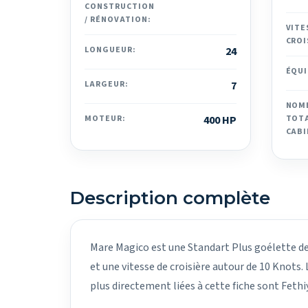
CONSTRUCTION
/ RÉNOVATION:
VITE
CROI
LONGUEUR:
24
ÉQUI
LARGEUR:
7
NOM
MOTEUR:
400 HP
TOTA
CABI
Description complète
Mare Magico est une Standart Plus goélette de 2
et une vitesse de croisière autour de 10 Knots.
plus directement liées à cette fiche sont Feth