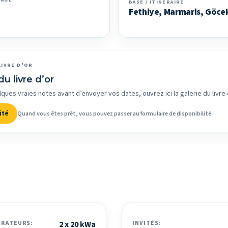
PAGE
BASE / ITINÉRAIRE
Fethiye, Marmaris, Göce
LIVRE D’OR
du livre d’or
lques vraies notes avant d’envoyer vos dates, ouvrez ici la galerie du livre 
ité
Quand vous êtes prêt, vous pouvez passer au formulaire de disponibilité.
ÉRATEURS:
2 x 20 kWa
INVITÉS: