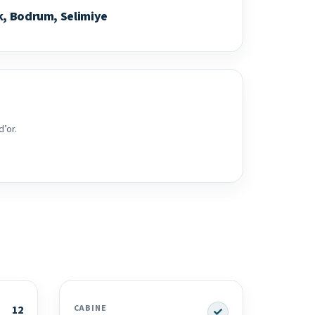
k, Bodrum, Selimiye
d’or.
Yes
12
CABINE