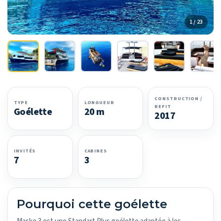
1 / 23
CONSTRUCTION /
TYPE
LONGUEUR
REFIT
Goélette
20 m
2017
INVITÉS
CABINES
7
3
Pourquoi cette goélette