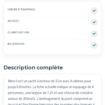
Yes
CABINE D'ÉQUIPAGE:
Yes
JACUZZI:
Yes
CLIMATISATION:
Yes
WC/DOUCHE:
Description complète
Mina II est un yacht à moteur de 32 m avec 4 cabines pour
jusqu’à 8 invités. La fiche actuelle indique un équipage de 4
personnes, une largeur de 7,15 et une vitesse de croisière
autour de 20 knots. L’aménagement du pont comprend un
jacuzzi et fonctionne bien pour des journées plus longues à