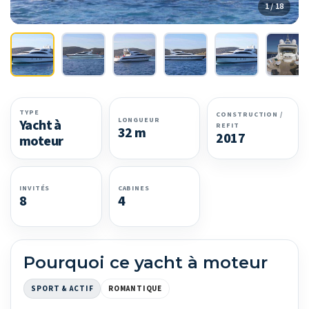
1 / 18
TYPE
CONSTRUCTION /
LONGUEUR
Yacht à
REFIT
32 m
2017
moteur
INVITÉS
CABINES
8
4
Pourquoi ce yacht à moteur
SPORT & ACTIF
ROMANTIQUE