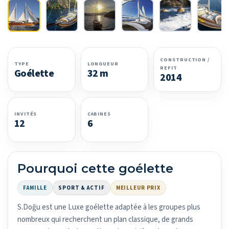
CONSTRUCTION /
TYPE
LONGUEUR
REFIT
Goélette
32 m
2014
INVITÉS
CABINES
12
6
Pourquoi cette goélette
FAMILLE
SPORT & ACTIF
MEILLEUR PRIX
S.Doğu est une Luxe goélette adaptée à les groupes plus
nombreux qui recherchent un plan classique, de grands