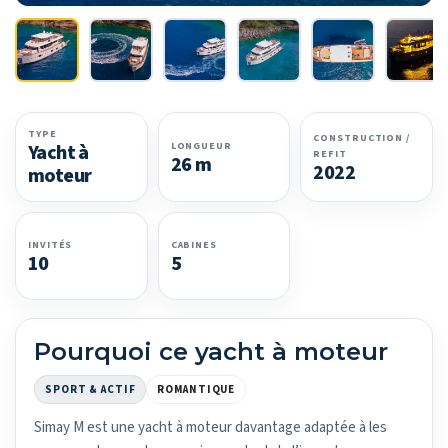
TYPE
CONSTRUCTION /
LONGUEUR
Yacht à
REFIT
26 m
2022
moteur
INVITÉS
CABINES
10
5
Pourquoi ce yacht à moteur
SPORT & ACTIF
ROMANTIQUE
Simay M est une yacht à moteur davantage adaptée à les