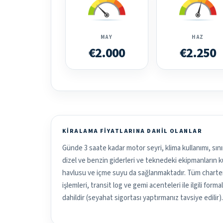
MAY
HAZ
€2.000
€2.250
KIRALAMA FIYATLARINA DAHIL OLANLAR
Günde 3 saate kadar motor seyri, klima kullanımı, sını
dizel ve benzin giderleri ve teknedeki ekipmanların kul
havlusu ve içme suyu da sağlanmaktadır. Tüm charter 
işlemleri, transit log ve gemi acenteleri ile ilgili form
dahildir (seyahat sigortası yaptırmanız tavsiye edilir).