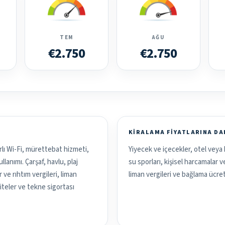
TEM
AĞU
€2.750
€2.750
KIRALAMA FIYATLARINA D
rlı Wi-Fi, mürettebat hizmeti,
Yiyecek ve içecekler, otel veya 
lanımı. Çarşaf, havlu, plaj
su sporları, kişisel harcamalar 
ve rıhtım vergileri, liman
liman vergileri ve bağlama ücret
aliteler ve tekne sigortası