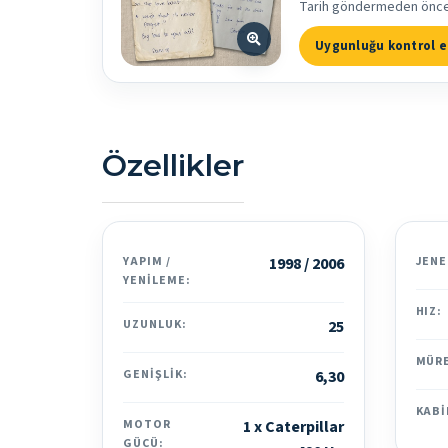
Tarih göndermeden önce bi
Uygunluğu kontrol e
Özellikler
YAPIM /
1998 / 2006
JENE
YENILEME:
HIZ:
UZUNLUK:
25
MÜR
GENIŞLIK:
6,30
KABI
MOTOR
1 x Caterpillar
GÜCÜ: