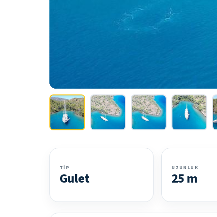
TIP
UZUNLUK
Gulet
25 m