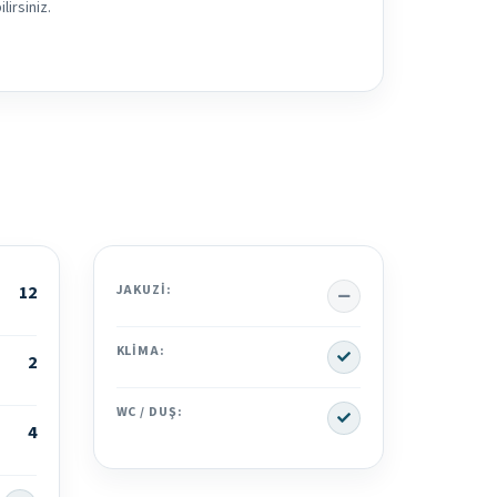
irsiniz.
No
12
JAKUZI:
Yes
KLIMA:
2
Yes
WC / DUŞ:
4