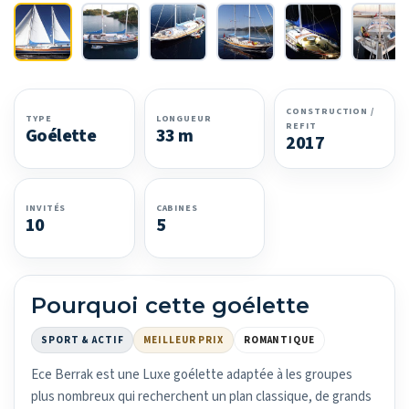
CONSTRUCTION /
TYPE
LONGUEUR
REFIT
Goélette
33 m
2017
INVITÉS
CABINES
10
5
Pourquoi cette goélette
SPORT & ACTIF
MEILLEUR PRIX
ROMANTIQUE
Ece Berrak est une Luxe goélette adaptée à les groupes
plus nombreux qui recherchent un plan classique, de grands