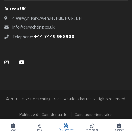
Bureau UK
4 Welwyn Park Avenue, Hull, HU6 7DH
info@deyachting.co.uk
+44 7449 968980
Téléphone:
© 2010 - 2026 De Yachting - Yacht & Gulet Charter. All rights reserved.
|
Politique de Confidentialité
Conditions Générales
Spéc.
Prix
Équipement
WhatsApp
Réserver