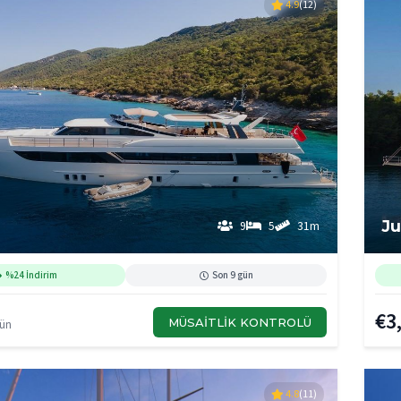
4.9
(12)
Ju
9
5
31m
%24 İndirim
Son 9 gün
€3
MÜSAITLIK KONTROLÜ
Gün
4.8
(11)