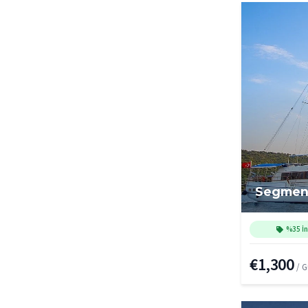
Segme
%35 İn
€1,300
/ 