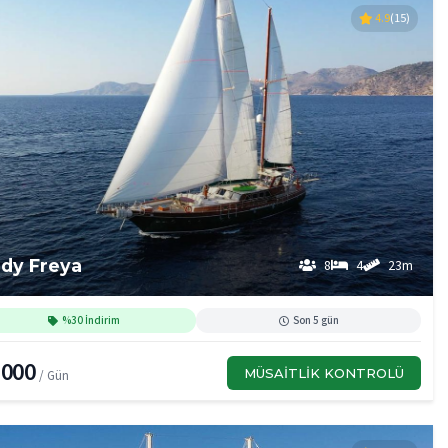
4.9
(15)
dy Freya
8
4
23m
%30 İndirim
Son 5 gün
,000
MÜSAITLIK KONTROLÜ
/ Gün