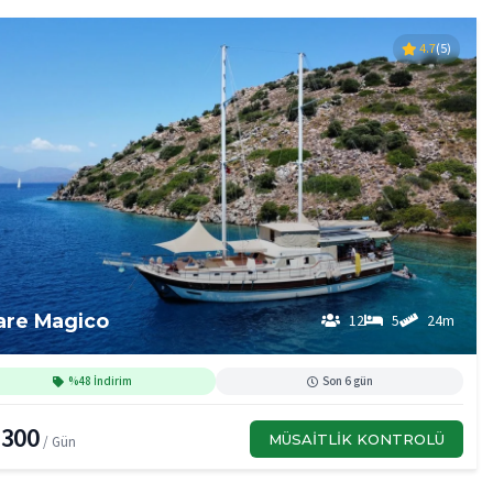
4.7
(5)
are Magico
12
5
24m
%48 İndirim
Son 6 gün
,300
MÜSAITLIK KONTROLÜ
/ Gün