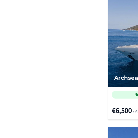
Archsea
€6,500
/ 