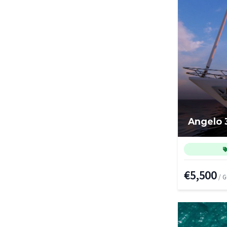
Angelo 
€5,500
/ 