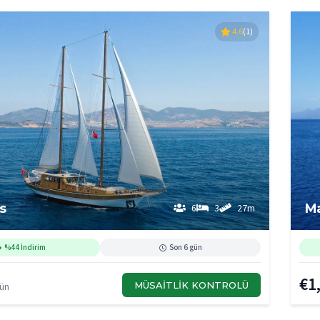
4.6
(1)
s
M
6
3
27m
%44 İndirim
Son 6 gün
€1
MÜSAITLIK KONTROLÜ
Gün