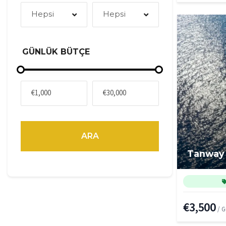
Hepsi
Hepsi
GÜNLÜK BÜTÇE
ARA
Tanway
€3,500
/ 