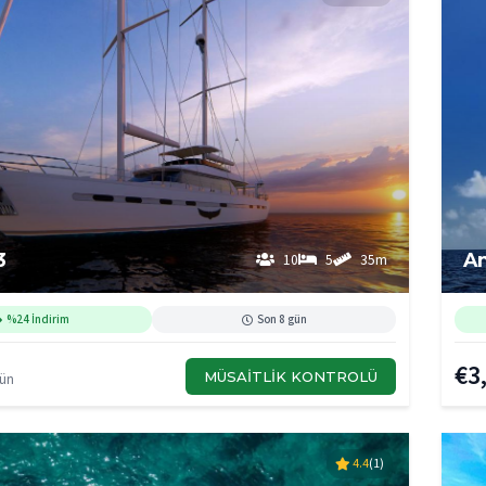
3
An
10
5
35m
%24 İndirim
Son 8 gün
€3
MÜSAITLIK KONTROLÜ
Gün
4.4
(1)