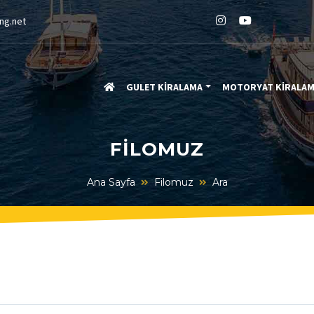
ng.net
GULET KİRALAMA
MOTORYAT KİRALA
FILOMUZ
Ana Sayfa
Filomuz
Ara