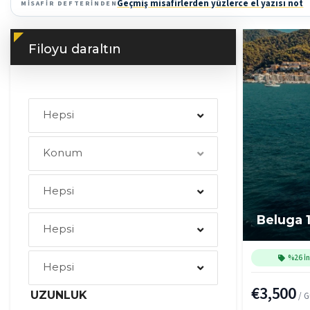
Geçmiş misafirlerden yüzlerce el yazısı not
MISAFIR DEFTERINDEN
Filoyu daraltın
Hepsi
Konum
Hepsi
Beluga 1
Hepsi
%26 İn
Hepsi
€3,500
UZUNLUK
/ 