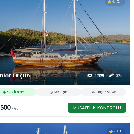
4.4
(14)
nior Orçun
12
6
32m
%30 İndirim
Son 7 gün
3 kişi inceliyor
,500
MÜSAITLIK KONTROLÜ
/ Gün
4.5
(5)