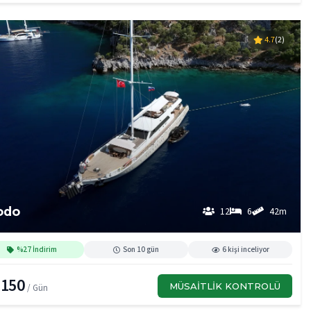
4.7
(2)
odo
12
6
42m
%27 İndirim
Son 10 gün
6 kişi inceliyor
,150
MÜSAITLIK KONTROLÜ
/ Gün