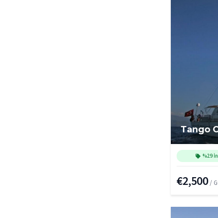
Tango C
%29 İn
€2,500
/ 