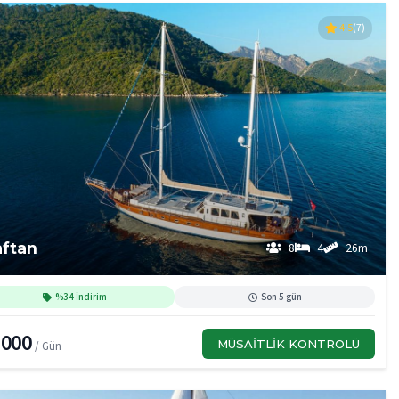
4.5
(7)
ftan
8
4
26m
%34 İndirim
Son 5 gün
,000
MÜSAITLIK KONTROLÜ
/ Gün