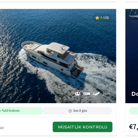
4.6
(8)
D
9
4
26m
%30 İndirim
Son 8 gün
€7
MÜSAITLIK KONTROLÜ
Gün