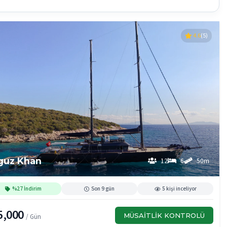
4.6
(5)
guz Khan
12
6
50m
%27 İndirim
Son 9 gün
5 kişi inceliyor
5,000
MÜSAITLIK KONTROLÜ
/ Gün