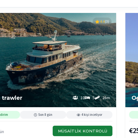
4.4
(3)
 trawler
O
10
5
26m
dirim
Son 8 gün
4 kişi inceliyor
€2
MÜSAITLIK KONTROLÜ
Gün