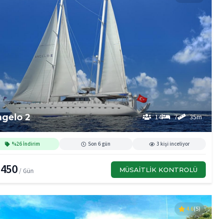
gelo 2
14
7
35m
%26 İndirim
Son 6 gün
3 kişi inceliyor
,450
MÜSAITLIK KONTROLÜ
/ Gün
4.6
(5)