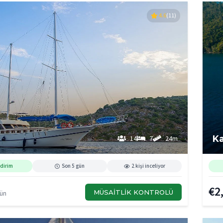
4.6
(11)
n
Ka
14
7
24m
dirim
Son 5 gün
2 kişi inceliyor
€2
MÜSAITLIK KONTROLÜ
Gün