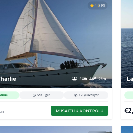
4.6
(10)
harlie
La
8
4
26m
dirim
Son 5 gün
2 kişi inceliyor
€2
MÜSAITLIK KONTROLÜ
Gün