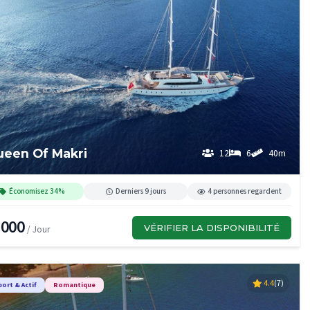
een Of Makri
12
6
40m
Économisez 34%
Derniers 9 jours
4 personnes regardent
,000
VÉRIFIER LA DISPONIBILITÉ
/ Jour
4.4
(7)
port & Actif
Romantique