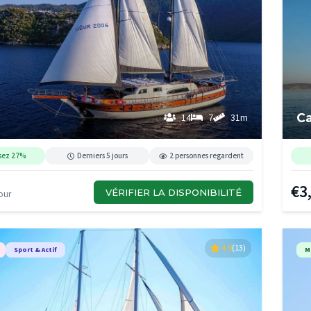
Ca
14
7
31m
sez 27%
Derniers 5 jours
2 personnes regardent
€3
VÉRIFIER LA DISPONIBILITÉ
our
4.9
(13)
Sport & Actif
M