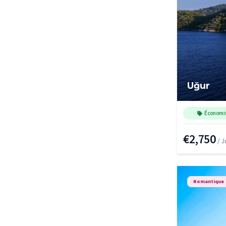
Uğur
Économi
€2,750
/ J
Romantique