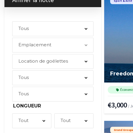
Affiner la flotte
Sport & Actif
Tous
Emplacement
Location de goélettes
Freedo
Tous
Économi
Tous
€3,000
LONGUEUR
/ J
Tout
Tout
Grand Group