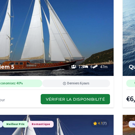
iem 5
Qu
12
6
47m
Économisez 40%
Derniers 6 jours
€6
VÉRIFIER LA DISPONIBILITÉ
our
4.7
(7)
Meilleur Prix
Romantique
S