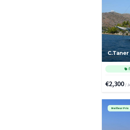
C.Taner
€2,300
/ J
Meilleur Prix