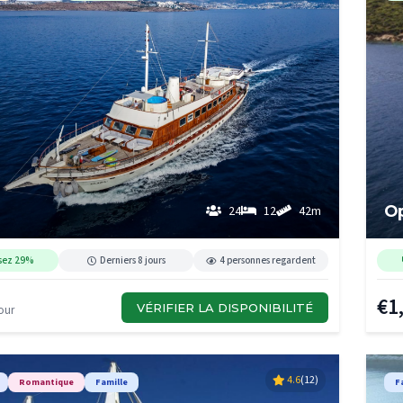
Op
24
12
42m
sez 29%
Derniers 8 jours
4 personnes regardent
€1
VÉRIFIER LA DISPONIBILITÉ
our
4.6
(12)
Romantique
Famille
F