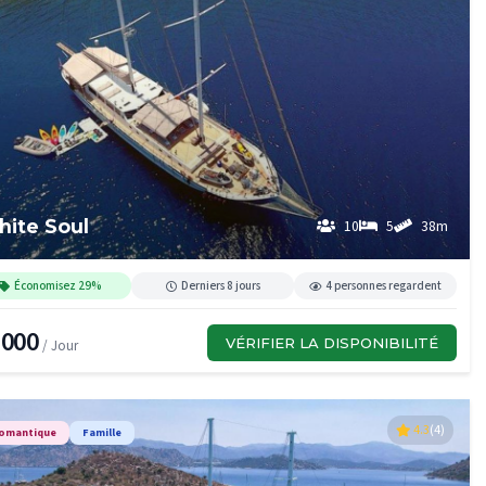
ite Soul
10
5
38m
Économisez 29%
Derniers 8 jours
4 personnes regardent
,000
VÉRIFIER LA DISPONIBILITÉ
/ Jour
4.3
(4)
omantique
Famille