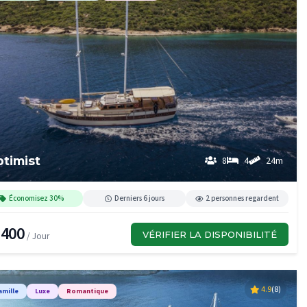
timist
8
4
24m
Économisez 30%
Derniers 6 jours
2 personnes regardent
,400
VÉRIFIER LA DISPONIBILITÉ
/ Jour
4.9
(8)
amille
Luxe
Romantique