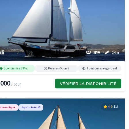
di
8
4
24m
Économisez 38%
Derniers 5 jours
1 personnes regardent
,000
VÉRIFIER LA DISPONIBILITÉ
/ Jour
4.9
(11)
omantique
Sport & Actif