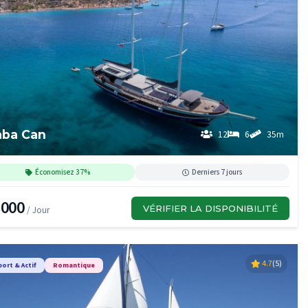
aba Can
12
6
35m
Économisez 37%
Derniers 7 jours
,000
VÉRIFIER LA DISPONIBILITÉ
/ Jour
4.7
(5)
port & Actif
Romantique