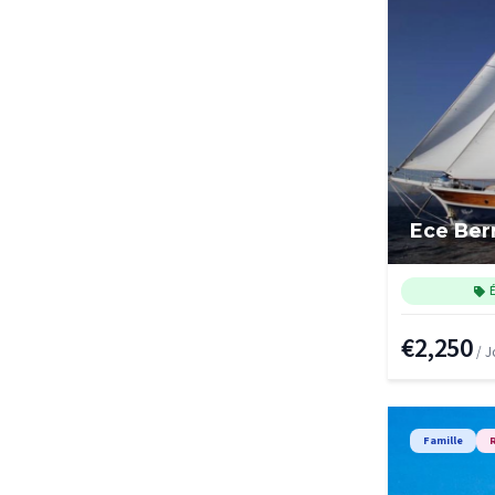
Ece Ber
€2,250
/ J
Famille