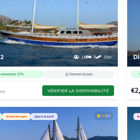
 2
Di
16
8
33m
Économisez 31%
Derniers 6 jours
€2
VÉRIFIER LA DISPONIBILITÉ
our
4.8
(1)
Grand Groupe
Sport & Actif
R