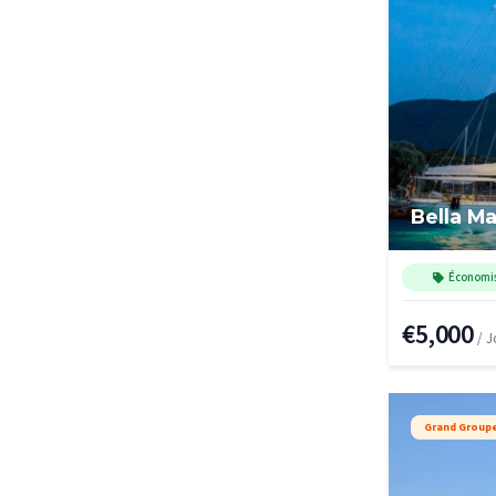
Bella M
Économi
€5,000
/ J
Grand Group