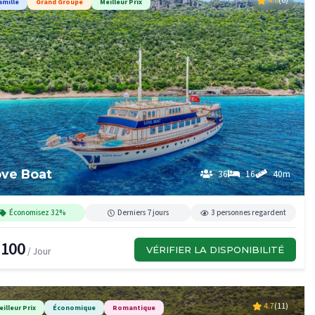
4.6
(6)
amille
Grand Groupe
Meilleur Prix
ove Boat
36
16
40m
Économisez 32%
Derniers 7 jours
3 personnes regardent
,100
VÉRIFIER LA DISPONIBILITÉ
/ Jour
4.7
(11)
eilleur Prix
Économique
Romantique