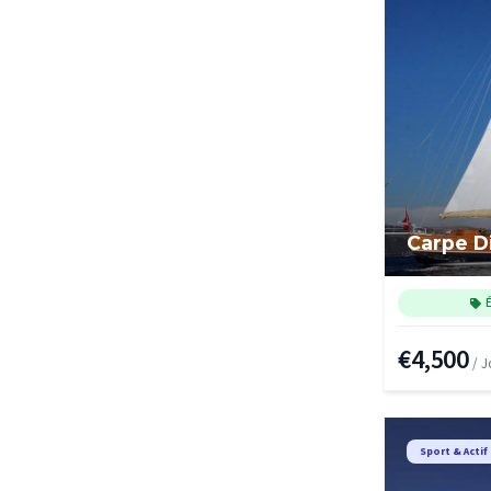
Carpe D
€4,500
/ J
Sport & Actif