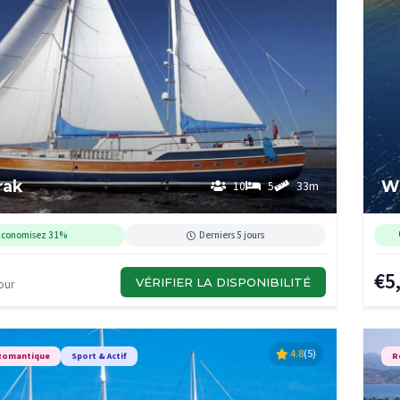
rak
Wh
10
5
33m
Économisez 31%
Derniers 5 jours
€5
VÉRIFIER LA DISPONIBILITÉ
our
4.8
(5)
Romantique
Sport & Actif
R