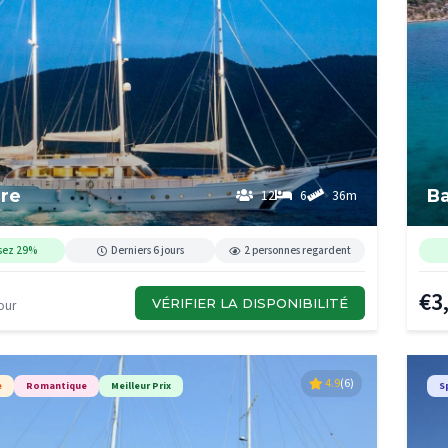
are
B
12
6
36m
sez 29%
Derniers 6 jours
2 personnes regardent
€3
VÉRIFIER LA DISPONIBILITÉ
our
4.9
(6)
e
Romantique
Meilleur Prix
S