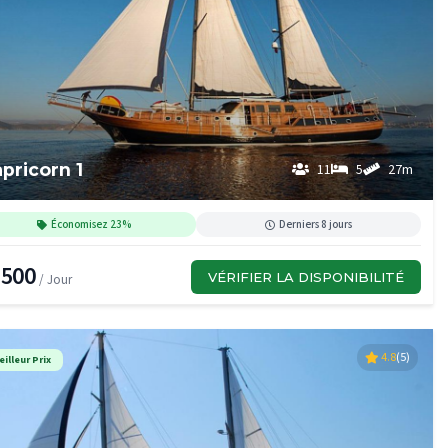
pricorn 1
11
5
27m
Économisez 23%
Derniers 8 jours
,500
VÉRIFIER LA DISPONIBILITÉ
/ Jour
4.8
(5)
eilleur Prix