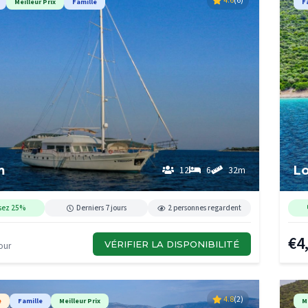
4.6
(6)
Meilleur Prix
Famille
F
m
L
12
6
32m
sez 25%
Derniers 7 jours
2 personnes regardent
€4
VÉRIFIER LA DISPONIBILITÉ
our
4.8
(2)
e
Famille
Meilleur Prix
M