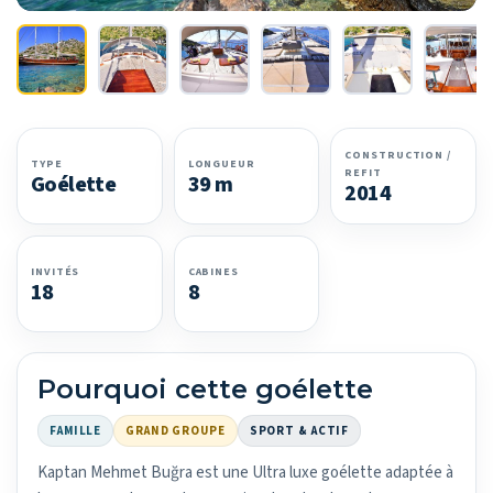
CONSTRUCTION /
TYPE
LONGUEUR
REFIT
Goélette
39 m
2014
INVITÉS
CABINES
18
8
Pourquoi cette goélette
FAMILLE
GRAND GROUPE
SPORT & ACTIF
Kaptan Mehmet Buğra est une Ultra luxe goélette adaptée à