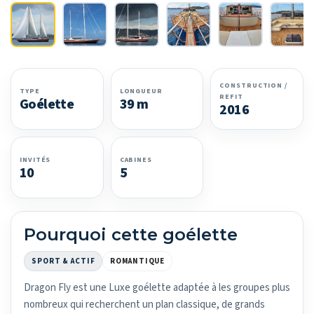
CONSTRUCTION /
TYPE
LONGUEUR
REFIT
Goélette
39 m
2016
INVITÉS
CABINES
10
5
Pourquoi cette goélette
SPORT & ACTIF
ROMANTIQUE
Dragon Fly est une Luxe goélette adaptée à les groupes plus
nombreux qui recherchent un plan classique, de grands