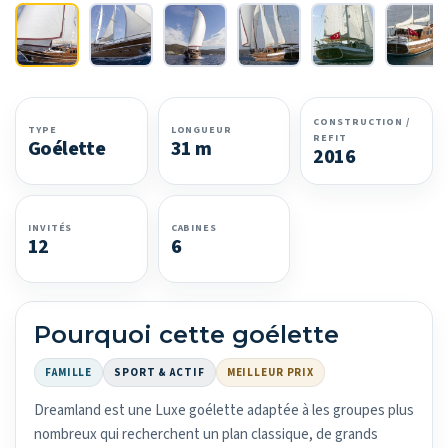
CONSTRUCTION /
TYPE
LONGUEUR
REFIT
Goélette
31 m
2016
INVITÉS
CABINES
12
6
Pourquoi cette goélette
FAMILLE
SPORT & ACTIF
MEILLEUR PRIX
Dreamland est une Luxe goélette adaptée à les groupes plus
nombreux qui recherchent un plan classique, de grands