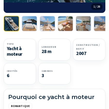
1 / 28
TYPE
CONSTRUCTION /
LONGUEUR
Yacht à
REFIT
28 m
2007
moteur
INVITÉS
CABINES
6
3
Pourquoi ce yacht à moteur
ROMANTIQUE