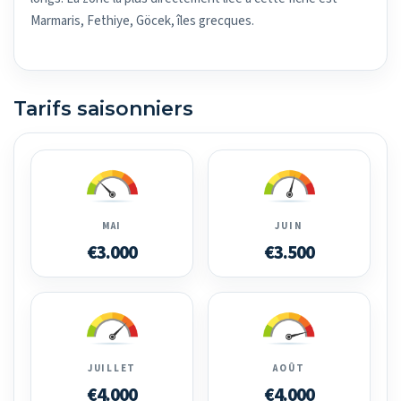
Marmaris, Fethiye, Göcek, îles grecques.
Tarifs saisonniers
MAI
JUIN
€3.000
€3.500
JUILLET
AOÛT
€4.000
€4.000