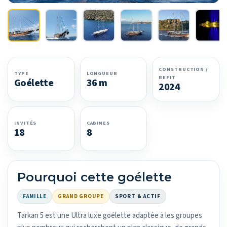
CONSTRUCTION /
TYPE
LONGUEUR
REFIT
Goélette
36 m
2024
INVITÉS
CABINES
18
8
Pourquoi cette goélette
FAMILLE
GRAND GROUPE
SPORT & ACTIF
Tarkan 5 est une Ultra luxe goélette adaptée à les groupes